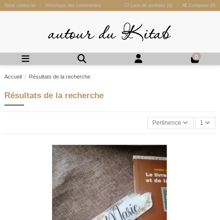
Nous contacter
Historique des commandes
Liste de souhaits (
0
)
Comparer (
0
)
0
Accueil
Résultats de la recherche
Résultats de la recherche
Pertinence
1