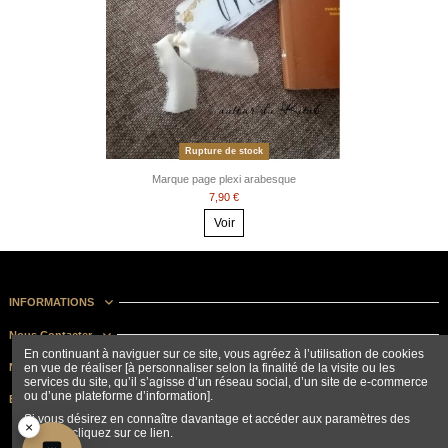
Rupture de stock
Marque page plexi arabesque
7,90 €
Voir
INFORMATIONS
Nous Contacter
En continuant à naviguer sur ce site, vous agréez à l’utilisation de cookies
en vue de réaliser [à personnaliser selon la finalité de la visite ou les
Nous suivre
services du site, qu’il s’agisse d’un réseau social, d’un site de e-commerce
ou d’une plateforme d’information].
Bulletin d'information
Si vous désirez en connaître davantage et accéder aux paramètres des
×
cookies, cliquez sur ce lien.