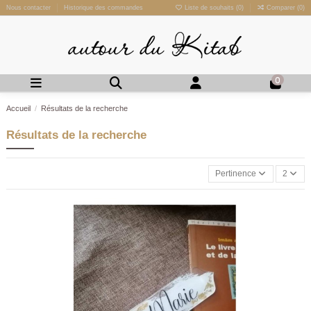
Nous contacter
Historique des commandes
Liste de souhaits (
0
)
Comparer (
0
)
0
Accueil
Résultats de la recherche
Résultats de la recherche
Pertinence
2