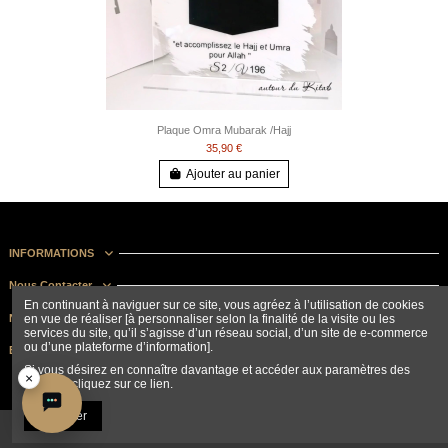
Plaque Omra Mubarak /Hajj
35,90 €
Ajouter au panier
INFORMATIONS
Nous Contacter
En continuant à naviguer sur ce site, vous agréez à l’utilisation de cookies
en vue de réaliser [à personnaliser selon la finalité de la visite ou les
Nous suivre
services du site, qu’il s’agisse d’un réseau social, d’un site de e-commerce
ou d’une plateforme d’information].
Bulletin d'information
Si vous désirez en connaître davantage et accéder aux paramètres des
×
cookies, cliquez sur ce lien.
Accepter