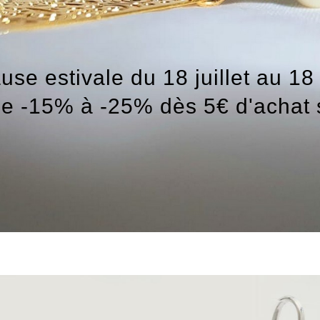
use estivale du 18 juillet au 18
de -15% à -25% dès 5€ d'achat 