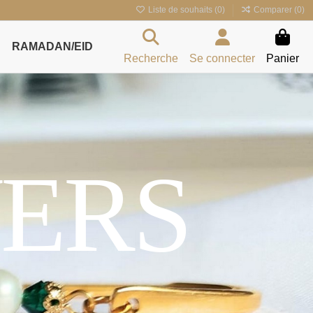
Liste de souhaits (
0
)
Comparer (
0
)
RAMADAN/EID
Recherche
Se connecter
Panier
ERS