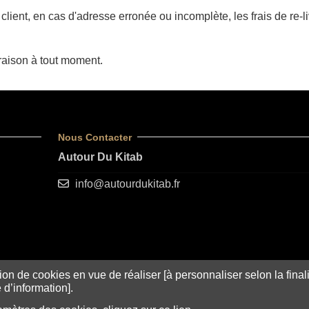
ient, en cas d'adresse erronée ou incomplète, les frais de re-li
vraison à tout moment.
Nous Contacter
Autour Du Kitab
info@autourdukitab.fr
ion de cookies en vue de réaliser [à personnaliser selon la finalit
d’information].