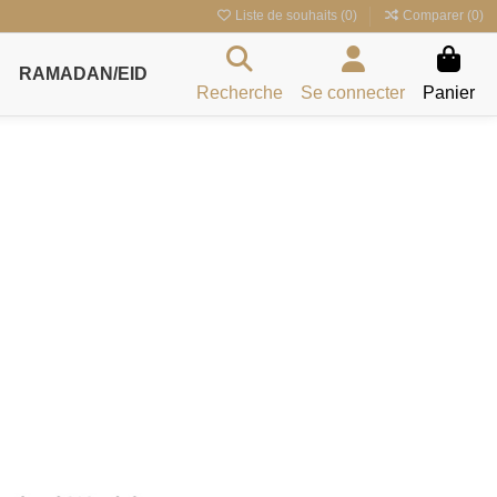
Liste de souhaits (
0
)
Comparer (
0
)
RAMADAN/EID
Recherche
Se connecter
Panier