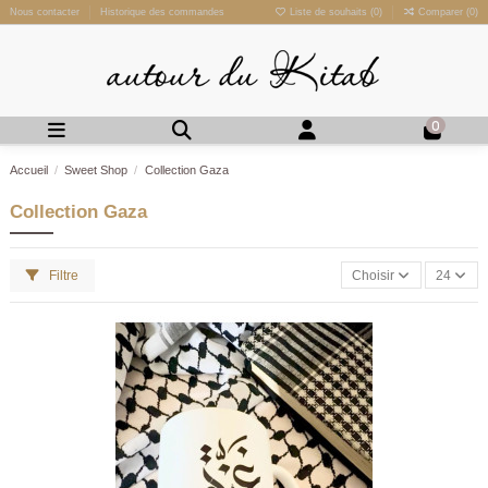
Nous contacter
Historique des commandes
Liste de souhaits (
0
)
Comparer (
0
)
0
Accueil
Sweet Shop
Collection Gaza
Collection Gaza
Filtre
Choisir
24