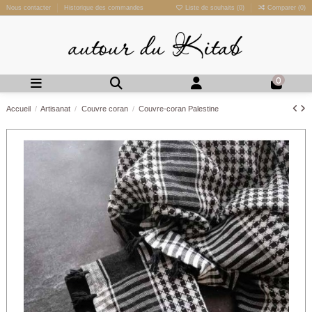
Nous contacter
Historique des commandes
Liste de souhaits (
0
)
Comparer (
0
)
0
Accueil
Artisanat
Couvre coran
Couvre-coran Palestine