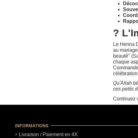
Décora
Souve
Coordi
Rappor
? L'
Le Henna Da
au mariage.
beauté" (Sa
chaque aspe
Commandez 
célébration
Qu'Allah bé
ces petits 
Continuez v
INFORMATIONS
Livraison / Paiement en 4X