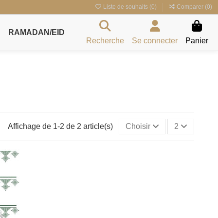
Liste de souhaits (
0
)
Comparer (
0
)
RAMADAN/EID
Recherche
Se connecter
Panier
Affichage de 1-2 de 2 article(s)
Choisir
2