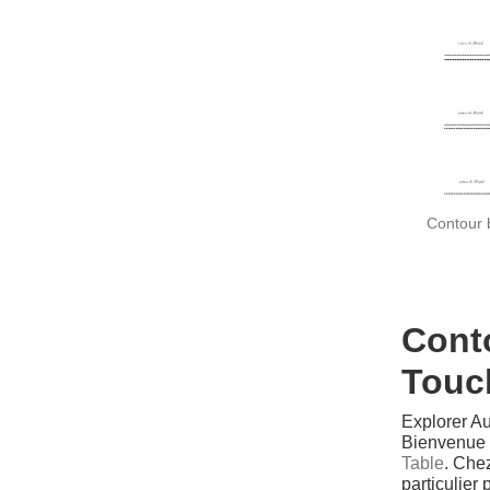
Contour b
Conto
Touc
Explorer Au
Bienvenue d
Table
. Che
particulie