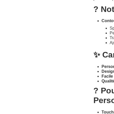
? Not
Contou
Sp
Pe
Tr
Aj
✨ Ca
Person
Desig
Facile 
Qualit
? Pou
Pers
Touch