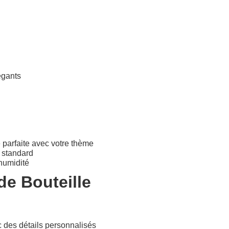
égants
 parfaite avec votre thème
u standard
'humidité
de Bouteille
des détails personnalisés