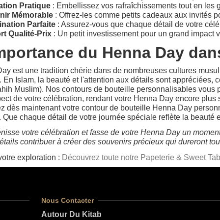
tion Pratique
: Embellissez vos rafraîchissements tout en les g
nir Mémorable
: Offrez-les comme petits cadeaux aux invités p
nation Parfaite
: Assurez-vous que chaque détail de votre célé
t Qualité-Prix
: Un petit investissement pour un grand impact v
Importance du Henna Day dans
y est une tradition chérie dans de nombreuses cultures musulma
 En Islam, la beauté et l'attention aux détails sont appréciées, c
hih Muslim). Nos contours de bouteille personnalisables vous p
ct de votre célébration, rendant votre Henna Day encore plus 
dès maintenant votre contour de bouteille Henna Day personnal
. Que chaque détail de votre journée spéciale reflète la beauté et
nisse votre célébration et fasse de votre Henna Day un moment d
détails contribuer à créer des souvenirs précieux qui dureront tou
otre exploration :
Découvrez toute notre Papeterie & Sweet Tab
Nous Contacter
Autour Du Kitab