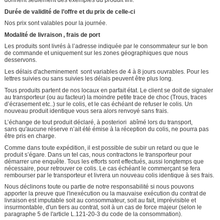
donnent seulement des exemples du produit fini.
Durée de validité de l’offre et du prix de celle-ci
Nos prix sont valables pour la journée.
Modalité de livraison , frais de port
Les produits sont livrés à l’adresse indiquée par le consommateur sur le bon
de commande et uniquement sur les zones géographiques que nous
desservons.
Les délais d'acheminement sont variables de 4 à 8 jours ouvrables. Pour les
lettres suivies ou sans suivies les délais peuvent être plus long.
Tous produits partent de nos locaux en parfait état. Le client se doit de signaler
au transporteur (ou au facteur) la moindre petite trace de choc (Trous, traces
d’écrasement etc..) sur le colis, et le cas échéant de refuser le colis. Un
nouveau produit identique vous sera alors renvoyé sans frais.
L’échange de tout produit déclaré, à posteriori abîmé lors du transport,
sans qu'aucune réserve n’ait été émise à la réception du colis, ne pourra pas
être pris en charge.
Comme dans toute expédition, il est possible de subir un retard ou que le
produit s’égare. Dans un tel cas, nous contractons le transporteur pour
démarrer une enquête. Tous les efforts sont effectués, aussi longtemps que
nécessaire, pour retrouver ce colis. Le cas échéant le commerçant se fera
rembourser par le transporteur et livrera un nouveau colis identique à ses frais.
Nous déclinons toute ou partie de notre responsabilité si nous pouvons
apporter la preuve que l'inexécution ou la mauvaise exécution du contrat de
livraison est imputable soit au consommateur, soit au fait, imprévisible et
insurmontable, d'un tiers au contrat, soit à un cas de force majeur (selon le
paragraphe 5 de l'article L.121-20-3 du code de la consommation).