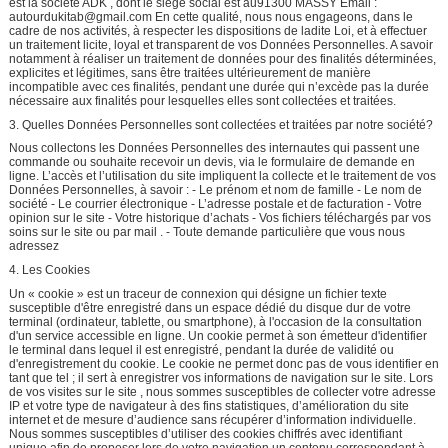
est la société ADK , dont le siège social est au91300 MASSY Email :
autourdukitab@gmail.com En cette qualité, nous nous engageons, dans le
cadre de nos activités, à respecter les dispositions de ladite Loi, et à effectuer
un traitement licite, loyal et transparent de vos Données Personnelles. A savoir
notamment à réaliser un traitement de données pour des finalités déterminées,
explicites et légitimes, sans être traitées ultérieurement de manière
incompatible avec ces finalités, pendant une durée qui n’excède pas la durée
nécessaire aux finalités pour lesquelles elles sont collectées et traitées.
3. Quelles Données Personnelles sont collectées et traitées par notre société?
Nous collectons les Données Personnelles des internautes qui passent une
commande ou souhaite recevoir un devis, via le formulaire de demande en
ligne. L’accès et l’utilisation du site impliquent la collecte et le traitement de vos
Données Personnelles, à savoir : - Le prénom et nom de famille - Le nom de
société - Le courrier électronique - L’adresse postale et de facturation - Votre
opinion sur le site - Votre historique d’achats - Vos fichiers téléchargés par vos
soins sur le site ou par mail . - Toute demande particulière que vous nous
adressez
4. Les Cookies
Un « cookie » est un traceur de connexion qui désigne un fichier texte
susceptible d'être enregistré dans un espace dédié du disque dur de votre
terminal (ordinateur, tablette, ou smartphone), à l'occasion de la consultation
d'un service accessible en ligne. Un cookie permet à son émetteur d'identifier
le terminal dans lequel il est enregistré, pendant la durée de validité ou
d'enregistrement du cookie. Le cookie ne permet donc pas de vous identifier en
tant que tel ; il sert à enregistrer vos informations de navigation sur le site. Lors
de vos visites sur le site , nous sommes susceptibles de collecter votre adresse
IP et votre type de navigateur à des fins statistiques, d’amélioration du site
internet et de mesure d’audience sans récupérer d’information individuelle.
Nous sommes susceptibles d’utiliser des cookies chiffrés avec identifiant
unique afin de proposer lors de votre navigation un contenu correspondant à