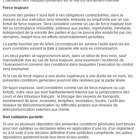
L’utilisation des marques présentes sur le site est strictement interdite.
Force majeure
Aucune des parties n’aura failli à ses obligations contractuelles, dans la
mesure où leur exécution sera retardée, entravée ou empêchée par un cas
fortuit de force majeure. Sera considéré comme un cas de force majeure tout
fait ou circonstance irrésistible, extérieur aux parties, imprévisible, inévitable,
indépendant de la volonté des parties et qui ne pourra être empêché par ces
dernières, malgré tous les efforts raisonnablement possibles.
La partie touchée par de telles circonstances en avisera l’autre dans les dix
jours ouvrables suivant la date à laquelle elle aura eu connaissance.
Les deux parties se rapprocheront alors, dans un délai de trois mois, sauf
impossibilité due au cas de force majeure, pour examiner l’incidence de
l’événement et convenir des conditions dans lesquelles l’exécution du contrat
sera poursuivie.
Si le cas de force majeur a une durée supérieure à une durée de un mois, les
présentes conditions générales pourront être résiliées par la partie lésée.
De façon expresse, sont considérés comme cas de force majeure ou cas
fortuits, outre ceux qui sont habituellement retenus par la jurisprudence des
cours et des tribunaux français : le blocage des moyens de transports,
tremblement de terre, incendies, tempêtes, inondation, foudre, l’arrêt des
réseaux de télécommunication ou difficultés propres aux réseaux de
télécommunication externes aux clients.
Non validation partielle
Si une ou plusieurs stipulation des présentes conditions générales sont tenues
pour non validées ou déclarées telles en application d’une loi, d’un règlement
ou à la suite d’une décision définitive d’une juridiction compétente, les autres
stipulations garderont toute leur force et leur portée.