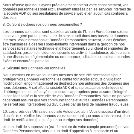
Sous réserve que nous ayons préalablement obtenu votre consentement, vos
données personnelles sont exclusivement utilisées par les services internes de
la société ADK ou ses prestataires de service web et en aucun cas confiées à
des tiers.
8. Où Sont stockées vos données personnelles ?
Les données collectées sont stockées au sein de l’Union Européenne soit sur
le serveur géré par un prestataire de service soit dans nos bases de données
internes. Vos informations et Données Personnelles peuvent, le cas échéant,
être transmises à des tiers sous-traitants intervenant dans la gestion de nos
services (prestataires technique et d’hébergement, suivi client et enquêtes de
satisfaction, gestion d’incident de sécurité ou activité frauduleuse, etc.) ou suite
à une disposition réglementaire ou ordonnance judiciaire ou toutes demandes
fixées et encadrées par la loi.
9. Sécurité des Données Personnelles
Nous mettons en œuvre toutes les mesures de sécurité nécessaires pour
protéger vos Données Personnelles contre tout accès et toute divulgation,
modification, endommagement ou destruction non autorisés des données que
nous détenons. À cet effet, la société ADK et ses prestataires techniques et
d’hébergement ont déployé des mesures appropriées pour assurer l’intégrité,
la confidentialité et la sécurité de vos Données Personnelles. Nous ne pouvons
cependant assurer que vos communications et autres Données Personnelles
ne seront pas interceptées ou divulguées par un tiers de manière frauduleuse.
10. Les droits des Utilisateurs du site Autourdukitab.fr Vous disposez d’un droit
d’accès (ex : vérifier les données vous concernant que nous conservons), d’un
droit de rectification (mettre à jour ou corriger vos données),
et d’un droit de suppression (ex : fermeture de votre compte personnel) de vos
Données Personnelles, ainsi qu’un droit d’opposition à la collecte et au