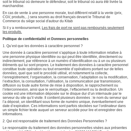
soit le tribunal où demeure le défendeur, soit le tribunal où aura été livrée la
marchandise.
En cas de vente à une personne morale, tout différent relatif à la vente (prix,
CGV, produits,...) sera soumis au droit français devant le Tribunal de
Commerce du siège social d'autour du Kitab
Si il y a remboursement,
Les frais de port ne sont pas remboursés seulement
les produits.
Poilitque de confidentialité et Donnees personnelles
1. Qu’est que les données à caractère personnel ?
Une donnée à caractère personnel s’applique à toute information relative à
une personne physique identifiée ou qui peut être identifiée, directement ou
indirectement, par référence à un numéro d’identification ou à un ou plusieurs
éléments qui lui sont propres. Le traitement des données à caractère personnel
constitue toute opération ou tout ensemble d’opérations portant sur de telles
données, quel que soit le procédé utilisé, et notamment la collecte,
l’enregistrement, l’organisation, la conservation, l’adaptation ou la modification,
l’extraction, la consultation, l’utilisation, la communication par transmission,
diffusion ou toute autre forme de mise à disposition, le rapprochement ou
l’interconnexion, ainsi que le verrouillage, l’effacement ou la destruction. Un
cookie est une information déposée sur le disque dur d’un internaute par le
serveur du site qu’il visite. Il contient plusieurs données : le nom du serveur qui
l’a déposé, un identifiant sous forme de numéro unique, éventuellement une
date d’expiration. Ces informations sont parfois stockées sur l’ordinateur dans
un simple fichier texte auquel un serveur accède pour lire et enregistrer des
informations.
2. Qui est responsable de traitement des Données Personnelles ?
Le responsable du traitement des données personnelles visées aux présentes