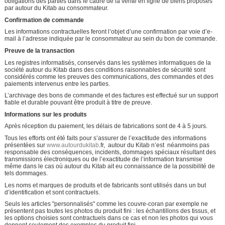
obligations des parties dans le cadre de la vente en ligne de biens proposés
par autour du Kitab au consommateur.
Confirmation de commande
Les informations contractuelles feront l’objet d’une confirmation par voie d’e-
mail à l’adresse indiquée par le consommateur au sein du bon de commande.
Preuve de la transaction
Les registres informatisés, conservés dans les systèmes informatiques de la
société autour du Kitab dans des conditions raisonnables de sécurité sont
considérés comme les preuves des communications, des commandes et des
paiements intervenus entre les parties.
L’archivage des bons de commande et des factures est effectué sur un support
fiable et durable pouvant être produit à titre de preuve.
Informations sur les produits
Après réception du paiement, les délais de fabrications sont de 4 à 5 jours.
Tous les efforts ont été faits pour s’assurer de l’exactitude des informations
présentées sur
www.autourdukitab
.fr, autour du Kitab n’est néanmoins pas
responsable des conséquences, incidents, dommages spéciaux résultant des
transmissions électroniques ou de l’exactitude de l’information transmise
même dans le cas où autour du Kitab ait eu connaissance de la possibilité de
tels dommages.
Les noms et marques de produits et de fabricants sont utilisés dans un but
d’identification et sont contractuels.
Seuls les articles "personnalisés" comme les couvre-coran par exemple ne
présentent pas toutes les photos du produit fini : les échantillons des tissus, et
les options choisies sont contractuels dans ce cas et non les photos qui vous