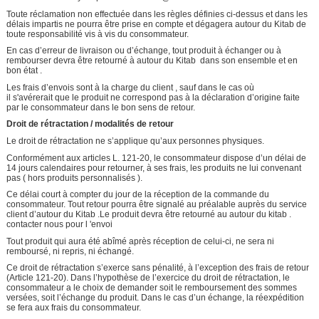
Toute réclamation non effectuée dans les règles définies ci-dessus et dans les
délais impartis ne pourra être prise en compte et dégagera autour du Kitab de
toute responsabilité vis à vis du consommateur.
En cas d’erreur de livraison ou d’échange, tout produit à échanger ou à
rembourser devra être retourné à autour du Kitab dans son ensemble et en
bon état .
Les frais d’envois sont à la charge du client , sauf dans le cas où
il s'avérerait que le produit ne correspond pas à la déclaration d’origine faite
par le consommateur dans le bon sens de retour.
Droit de rétractation / modalités de retour
Le droit de rétractation ne s’applique qu’aux personnes physiques.
Conformément aux articles L. 121-20, le consommateur dispose d’un délai de
14 jours calendaires pour retourner, à ses frais, les produits ne lui convenant
pas ( hors produits personnalisés ).
Ce délai court à compter du jour de la réception de la commande du
consommateur. Tout retour pourra être signalé au préalable auprès du service
client d’autour du Kitab .Le produit devra être retourné au autour du kitab .
contacter nous pour l 'envoi
Tout produit qui aura été abîmé après réception de celui-ci, ne sera ni
remboursé, ni repris, ni échangé.
Ce droit de rétractation s’exerce sans pénalité, à l’exception des frais de retour
(Article 121-20). Dans l’hypothèse de l’exercice du droit de rétractation, le
consommateur a le choix de demander soit le remboursement des sommes
versées, soit l’échange du produit. Dans le cas d’un échange, la réexpédition
se fera aux frais du consommateur.