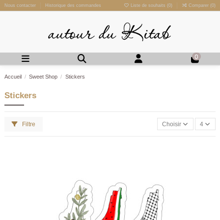
Nous contacter
Historique des commandes
Liste de souhaits (
0
)
Comparer (
0
)
0
Accueil
Sweet Shop
Stickers
Stickers
Filtre
Choisir
4