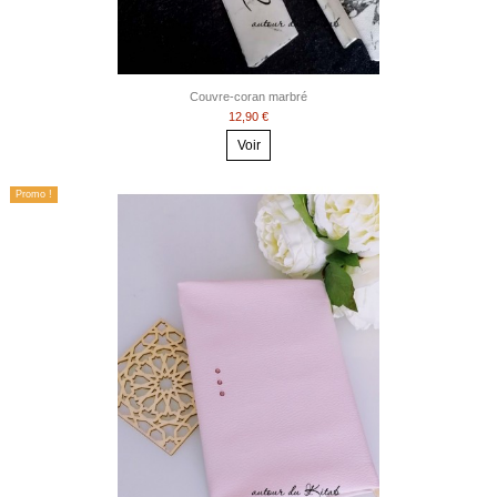
Couvre-coran marbré
12,90 €
Voir
Promo !