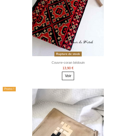
Rupture de stock
Couvre-coran bédouin
13,90 €
Voir
Promo !