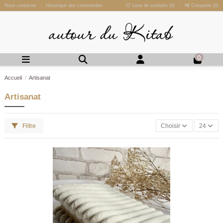
Nous contacter
Historique des commandes
Liste de souhaits (
0
)
Comparer (
0
)
0
Accueil
Artisanat
Artisanat
Filtre
Choisir
24