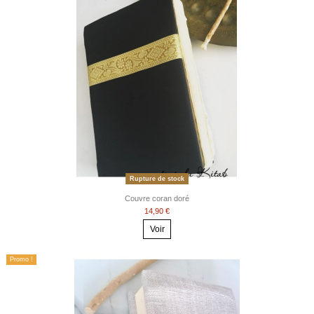
Rupture de stock
Couvre coran doré
14,90 €
Voir
Promo !