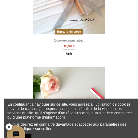
Rupture de stock
Couvre-coran ruban
10,90 €
Voir
En continuant à naviguer sur ce site, vous agréez à l’utilisation de cookies
en vue de réaliser [à personnaliser selon la finalité de la visite ou les
services du site, qu’il s’agisse d’un réseau social, d’un site de e-commerce
ou d’une plateforme d’information].
Si vous désirez en connaître davantage et accéder aux paramètres des
×
cookies, cliquez sur ce lien.