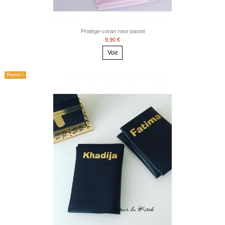
Protége-coran rose pastel
9,90 €
Voir
Promo !