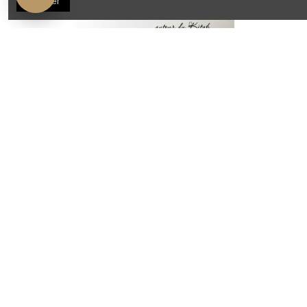
Accepter
veuillez nous contacter par mail pour une précommande
Trousse en coton à personnaliser
7,90 €
Voir
Promo !
-2,00 €