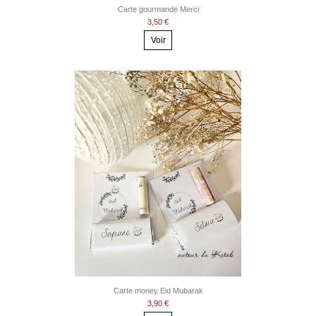
Carte gourmande Merci
3,50 €
Voir
Carte money Eid Mubarak
3,90 €