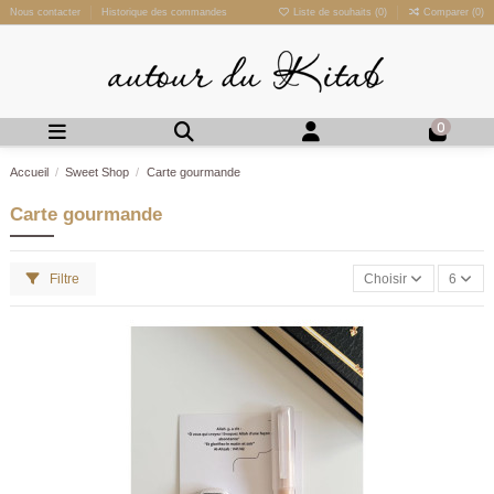
Nous contacter
Historique des commandes
Liste de souhaits (
0
)
Comparer (
0
)
0
Accueil
Sweet Shop
Carte gourmande
Carte gourmande
Filtre
Choisir
6