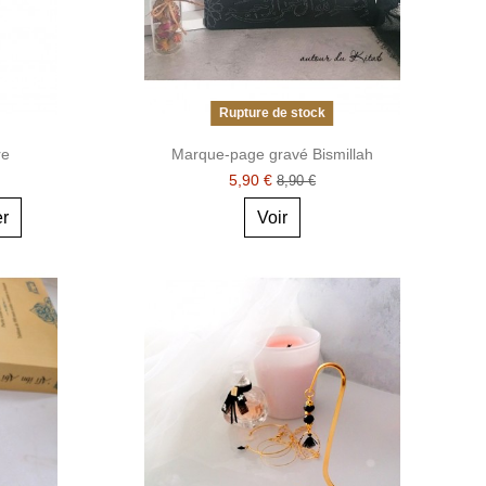
Rupture de stock
re
Marque-page gravé Bismillah
5,90 €
8,90 €
er
Voir