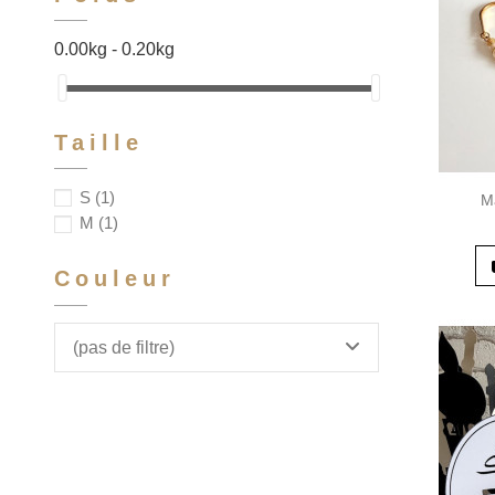
0.00kg - 0.20kg
Taille
S
(1)
M
M
(1)
Couleur
(pas de filtre)