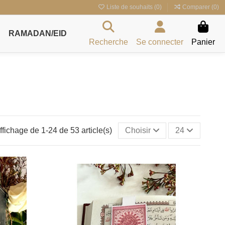
Liste de souhaits (
0
)
Comparer (
0
)
RAMADAN/EID
Recherche
Se connecter
Panier
ffichage de 1-24 de 53 article(s)
Choisir
24