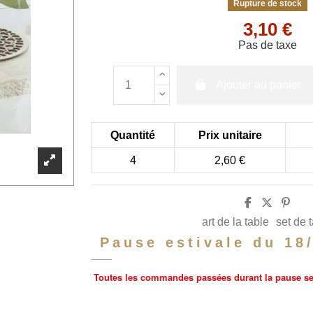
Rupture de stock
3,10 €
Pas de taxe
Ajouter au panier
Quantité
Prix unitaire
4
2,60 €
art de la table
set de 
Pause estivale du 18
Toutes les commandes passées durant la pause sero