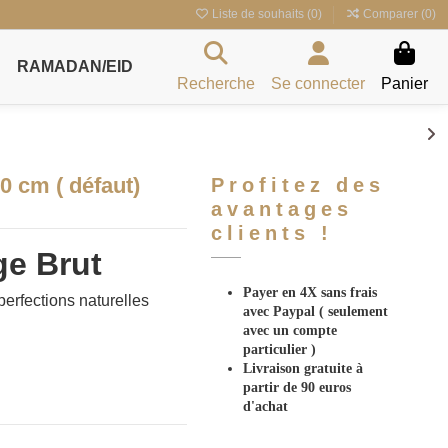
Liste de souhaits (
0
)
Comparer (
0
)
RAMADAN/EID
Recherche
Se connecter
Panier
0 cm ( défaut)
Profitez des
avantages
clients !
ge Brut
Payer en 4X sans frais
erfections naturelles
avec Paypal
( seulement
avec un compte
particulier )
Livraison gratuite à
partir de 90 euros
d'achat