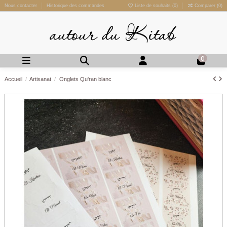
Nous contacter
Historique des commandes
Liste de souhaits (
0
)
Comparer (
0
)
0
Accueil
Artisanat
Onglets Qu'ran blanc