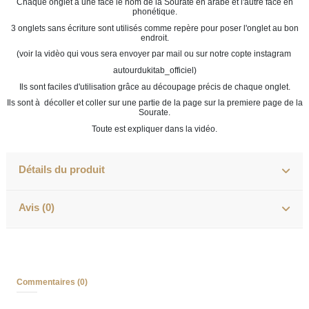
Chaque onglet a une face le nom de la Sourate en arabe et l'autre face en
phonétique.
3 onglets sans écriture sont utilisés comme repère pour poser l'onglet au bon
endroit.
(voir la vidèo qui vous sera envoyer par mail ou sur notre copte instagram
autourdukitab_officiel)
Ils sont faciles d'utilisation grâce au découpage précis de chaque onglet.
Ils sont à décoller et coller sur une partie de la page sur la premiere page de la
Sourate.
Toute est expliquer dans la vidéo.
Détails du produit
Avis (0)
Commentaires (0)