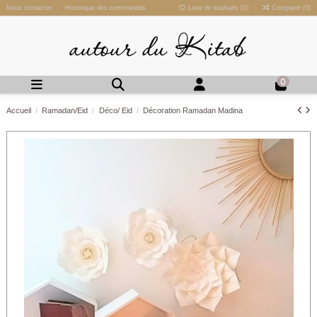
Nous contacter
Historique des commandes
Liste de souhaits (
0
)
Comparer (
0
)
0
Accueil
Ramadan/Eid
Déco/ Eid
Décoration Ramadan Madina