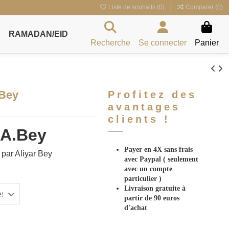
Liste de souhaits (
0
)
Comparer (
0
)
RAMADAN/EID
Recherche
Se connecter
Panier
.Bey
Profitez des
avantages
clients !
 A.Bey
Payer en 4X sans frais
 par Aliyar Bey
avec Paypal
( seulement
avec un compte
particulier )
Livraison gratuite à
partir de 90 euros
d'achat