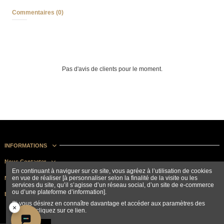
Commentaires (0)
Pas d'avis de clients pour le moment.
INFORMATIONS
Nous Contacter
En continuant à naviguer sur ce site, vous agréez à l’utilisation de cookies
en vue de réaliser [à personnaliser selon la finalité de la visite ou les
Nous suivre
services du site, qu’il s’agisse d’un réseau social, d’un site de e-commerce
ou d’une plateforme d’information].
Bulletin d'information
Si vous désirez en connaître davantage et accéder aux paramètres des
×
cookies, cliquez sur ce lien.