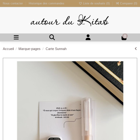
Nous contacter
Historique des commandes
Liste de souhaits (
0
)
Comparer (
0
)
0
Accueil
Marque-pages
Carte Sunnah