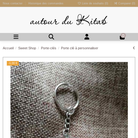
Nous contacter
Historique des commandes
Liste de souhaits (
0
)
Comparer (
0
)
0
Accueil
Sweet Shop
Porte-clés
Porte clé à personnaliser
-1,00 €