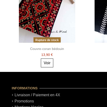
Rupture de stock
Couvre-coran bédouin
13,90 €
Voir
INFORMATIONS
Livraison / Paiement en 4X
Promotions