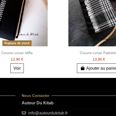
Rupture de stock
Couvre-coran sfiffa
Couvre-coran Palesti
12,90 €
13,90 €
Voir
Ajouter au pani
Nous Contacter
Autour Du Kitab
info@autourdukitab.fr