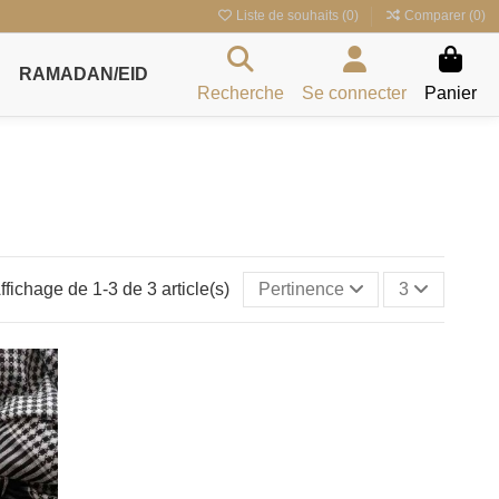
Liste de souhaits (
0
)
Comparer (
0
)
RAMADAN/EID
Recherche
Se connecter
Panier
ffichage de 1-3 de 3 article(s)
Pertinence
3