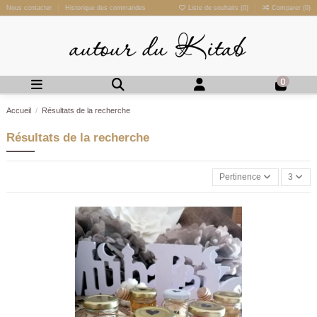
Nous contacter
Historique des commandes
Liste de souhaits (
0
)
Comparer (
0
)
0
Accueil
Résultats de la recherche
Résultats de la recherche
Pertinence
3