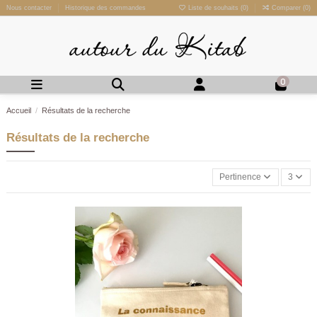
Nous contacter
Historique des commandes
Liste de souhaits (
0
)
Comparer (
0
)
0
Accueil
Résultats de la recherche
Résultats de la recherche
Pertinence
3