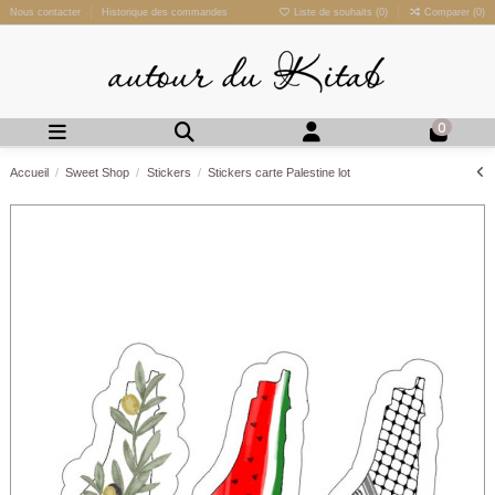
Nous contacter
Historique des commandes
Liste de souhaits (
0
)
Comparer (
0
)
0
Accueil
Sweet Shop
Stickers
Stickers carte Palestine lot