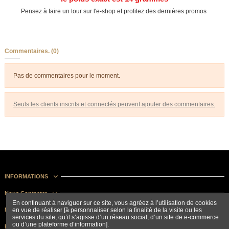
Pensez à faire un tour sur l'e-shop et profitez des dernières promos
Commentaires. (0)
Pas de commentaires pour le moment.
Seuls les clients inscrits et connectés peuvent ajouter des commentaires.
INFORMATIONS
Nous Contacter
En continuant à naviguer sur ce site, vous agréez à l’utilisation de cookies
en vue de réaliser [à personnaliser selon la finalité de la visite ou les
Nous suivre
services du site, qu’il s’agisse d’un réseau social, d’un site de e-commerce
ou d’une plateforme d’information].
Bulletin d'information