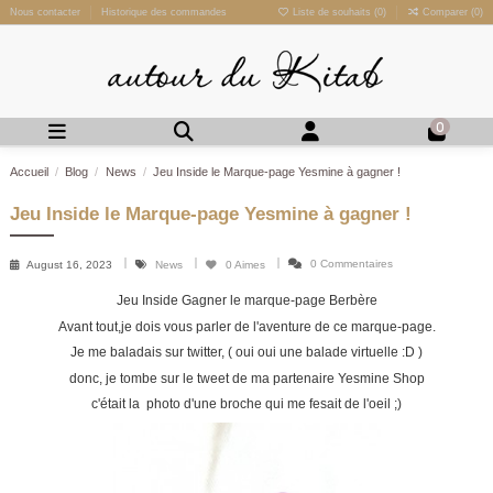
Nous contacter
Historique des commandes
Liste de souhaits (
0
)
Comparer (
0
)
0
Accueil
Blog
News
Jeu Inside le Marque-page Yesmine à gagner !
Jeu Inside le Marque-page Yesmine à gagner !
0 Commentaires
August 16, 2023
News
0
Aimes
Jeu Inside Gagner le marque-page Berbère
Avant tout,je dois vous parler de l'aventure de ce marque-page.
Je me baladais sur twitter, ( oui oui une balade virtuelle :D )
donc, je tombe sur le tweet de ma partenaire Yesmine Shop
c'était la photo d'une broche qui me fesait de l'oeil ;)