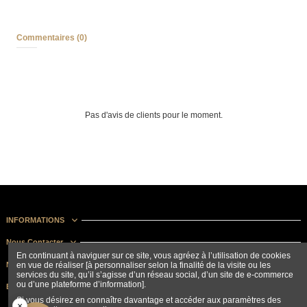
Commentaires (0)
Pas d'avis de clients pour le moment.
INFORMATIONS
Nous Contacter
En continuant à naviguer sur ce site, vous agréez à l’utilisation de cookies
Nous suivre
en vue de réaliser [à personnaliser selon la finalité de la visite ou les
services du site, qu’il s’agisse d’un réseau social, d’un site de e-commerce
ou d’une plateforme d’information].
Bulletin d'information
Si vous désirez en connaître davantage et accéder aux paramètres des
×