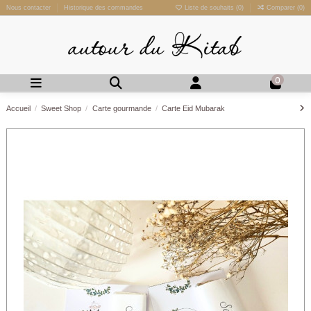
Nous contacter
Historique des commandes
Liste de souhaits (
0
)
Comparer (
0
)
0
Accueil
Sweet Shop
Carte gourmande
Carte Eid Mubarak