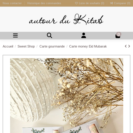
Nous contacter
Historique des commandes
Liste de souhaits (
0
)
Comparer (
0
)
0
Accueil
Sweet Shop
Carte gourmande
Carte money Eid Mubarak