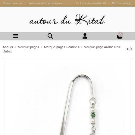
Nous contacter
Historique des commandes
Liste de souhaits (
0
)
Comparer (
0
)
0
Accueil
Marque-pages
Marque-pages Femmes
Marque-page Arabic Chic
Dubaï