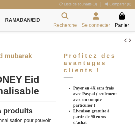
Liste de souhaits (
0
)
Comparer (
0
)
RAMADAN/EID
Recherche
Se connecter
Panier
id mubarak
Profitez des
avantages
clients !
ONEY Eid
alisable
Payer en 4X sans frais
avec Paypal
( seulement
avec un compte
particulier )
s produits
Livraison gratuite à
partir de 90 euros
nnalisation pour pouvoir
d'achat