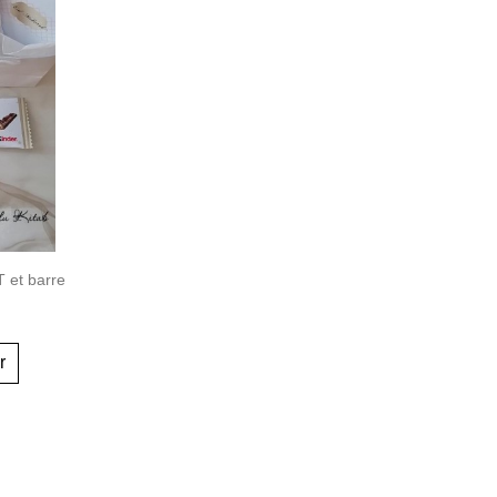
 et barre
r