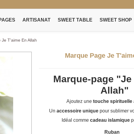
PAGES
ARTISANAT
SWEET TABLE
SWEET SHOP
Je T'aime En Allah
Marque Page Je T'aim
Marque-page "Je 
Allah"
Ajoutez une
touche spirituelle
Un
accessoire unique
pour sublimer v
Idéal comme
cadeau islamique
p
Ruban