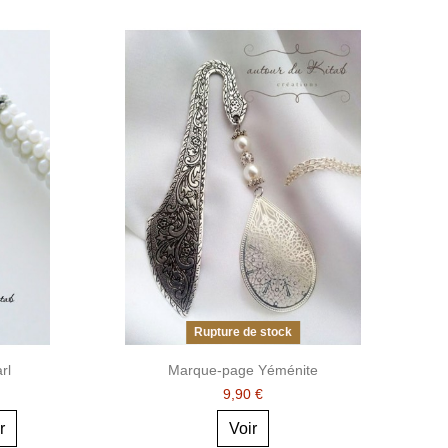
Rupture de stock
rl
Marque-page Yéménite
9,90 €
r
Voir