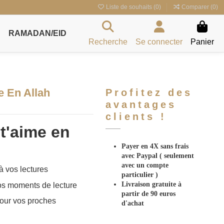
Liste de souhaits (
0
)
Comparer (
0
)
RAMADAN/EID
Recherche
Se connecter
Panier
e En Allah
Profitez des
avantages
clients !
t'aime en
Payer en 4X sans frais
avec Paypal
( seulement
avec un compte
à vos lectures
particulier )
Livraison gratuite à
os moments de lecture
partir de 90 euros
our vos proches
d'achat