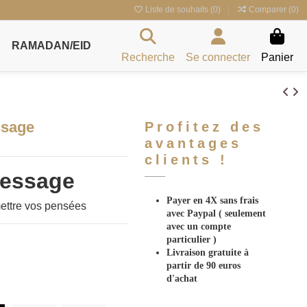
Liste de souhaits (
0
)
Comparer (
0
)
RAMADAN/EID
Recherche
Se connecter
Panier
ssage
Profitez des
avantages
clients !
essage
Payer en 4X sans frais
mettre vos pensées
avec Paypal
( seulement
avec un compte
particulier )
Livraison gratuite à
partir de 90 euros
d'achat