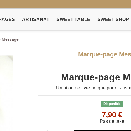
PAGES
ARTISANAT
SWEET TABLE
SWEET SHOP
e Message
Marque-page Me
Marque-page M
Un bijou de livre unique pour trans
Disponible
7,90 €
Pas de taxe