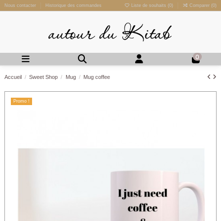
Nous contacter
Historique des commandes
Liste de souhaits (
0
)
Comparer (
0
)
0
Accueil
Sweet Shop
Mug
Mug coffee
Promo !