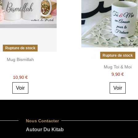
Rupture de stock
Rupture de stock
Mug Bismillah
Mug Toi & Moi
9,90 €
10,90 €
Voir
Voir
Nous Contacter
Autour Du Kitab