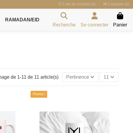
Liste de souhaits (
0
)
Comparer (
0
)
RAMADAN/EID
Recherche
Se connecter
Panier
hage de 1-11 de 11 article(s)
Pertinence
11
Promo !