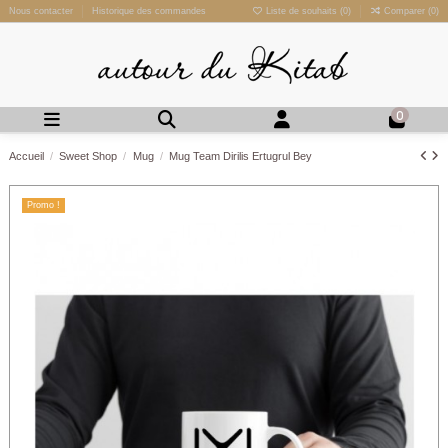
Nous contacter
Historique des commandes
Liste de souhaits (
0
)
Comparer (
0
)
0
Accueil
Sweet Shop
Mug
Mug Team Dirilis Ertugrul Bey
Promo !