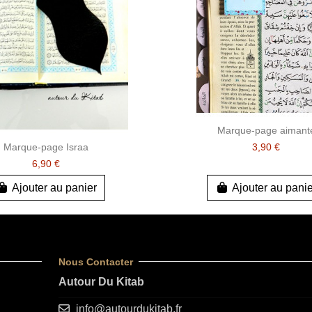
Marque-page aimant
Marque-page Israa
3,90 €
6,90 €
Ajouter au panier
Ajouter au pani
Nous Contacter
Autour Du Kitab
info@autourdukitab.fr