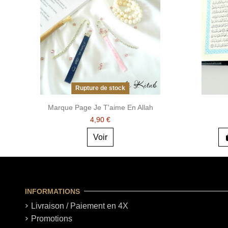
Rupture de stock
Marque Page Je T'aime En Allah
4,90 €
Voir
INFORMATIONS
Livraison / Paiement en 4X
Promotions