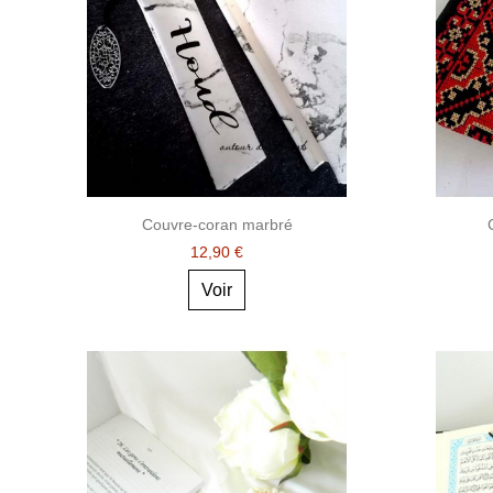
Couvre-coran marbré
12,90 €
Voir