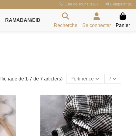
Liste de souhaits (
0
)
Comparer (
0
)
RAMADAN/EID
Recherche
Se connecter
Panier
ffichage de 1-7 de 7 article(s)
Pertinence
7