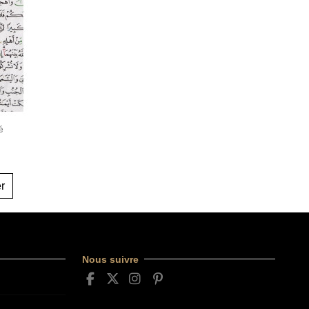
é
er
Nous suivre