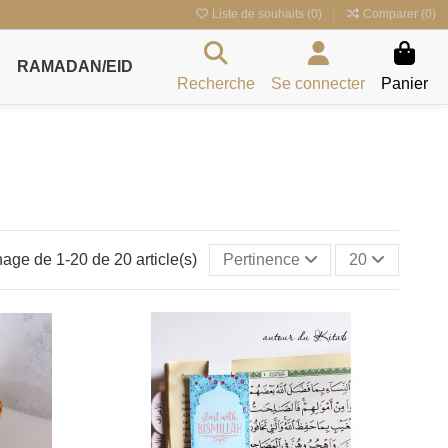
Liste de souhaits (
0
)
Comparer (
0
)
RAMADAN/EID
Recherche
Se connecter
Panier
hage de 1-20 de 20 article(s)
Pertinence
20