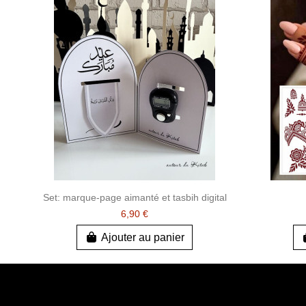
Set: marque-page aimanté et tasbih digital
6,90 €
Ajouter au panier