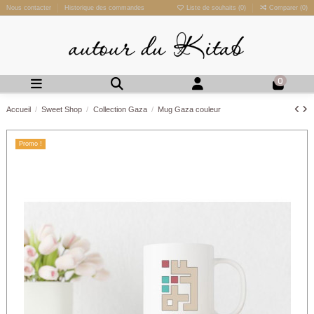
Nous contacter
Historique des commandes
Liste de souhaits (
0
)
Comparer (
0
)
0
Accueil
Sweet Shop
Collection Gaza
Mug Gaza couleur
Promo !