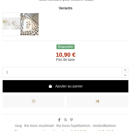
Variants
Disponible
10,90 €
Pas de taxe
Ajouter au panier
mug
the boss muslimah
the boss hijabfashion
modestfashion