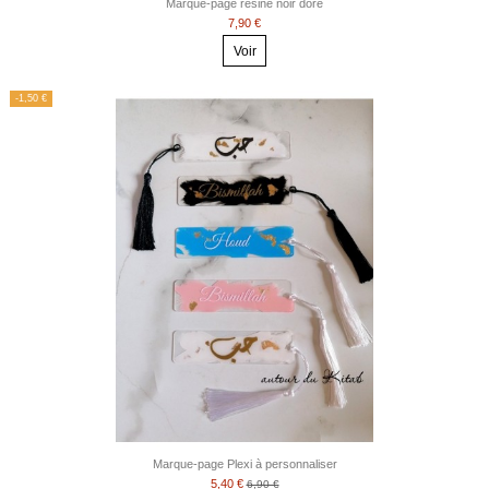
Marque-page résine noir doré
7,90 €
Voir
-1,50 €
Marque-page Plexi à personnaliser
5,40 €
6,90 €