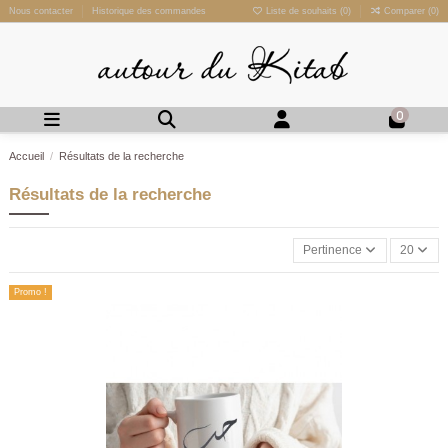
Nous contacter
Historique des commandes
Liste de souhaits (
0
)
Comparer (
0
)
0
Accueil
Résultats de la recherche
Résultats de la recherche
Pertinence
20
Promo !