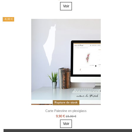
Voir
-6,00 €
Rupture de stock
Carte Palestine en plexiglass
9,90 €
15,90 €
Voir